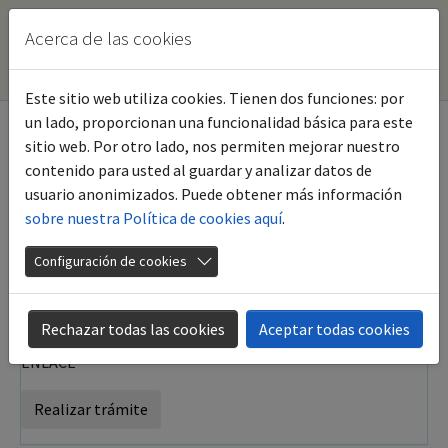
Acerca de las cookies
Este sitio web utiliza cookies. Tienen dos funciones: por
Skip to main content
un lado, proporcionan una funcionalidad básica para este
sitio web. Por otro lado, nos permiten mejorar nuestro
contenido para usted al guardar y analizar datos de
Reclamaciones de Agua
usuario anonimizados. Puede obtener más información
sobre nuestra Política de cookies aquí
.
Aquajerez
Configuración de cookies
DESCRIPCIÓN:
Rechazar todas las cookies
Aceptar todas cookies
AHORA ESTE TRAMITE SE REALIZA EN EL SIGUENTE
ENLACE
Realizar trámite